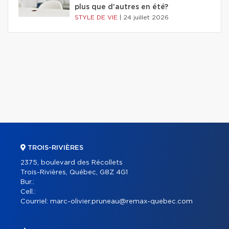
plus que d'autres en été?
STYLE DE VIE
|
24 juillet 2026
TROIS-RIVIÈRES
2375, boulevard des Récollets
Trois-Rivières, Québec, G8Z 4G1
Bur.:
Cell.:
Courriel:
marc-olivier.pruneau@remax-quebec.com