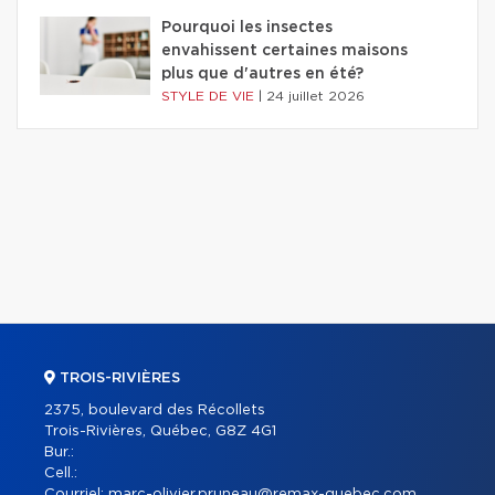
Pourquoi les insectes
envahissent certaines maisons
plus que d'autres en été?
STYLE DE VIE
|
24 juillet 2026
TROIS-RIVIÈRES
2375, boulevard des Récollets
Trois-Rivières, Québec, G8Z 4G1
Bur.:
Cell.:
Courriel:
marc-olivier.pruneau@remax-quebec.com