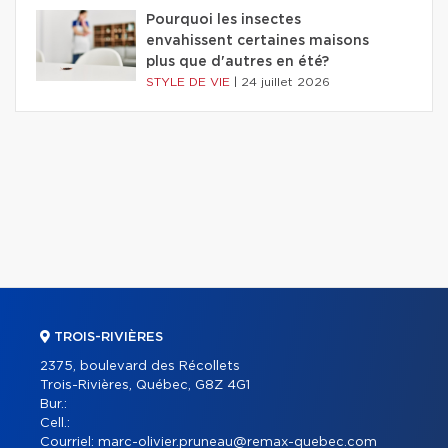
Pourquoi les insectes
envahissent certaines maisons
plus que d'autres en été?
STYLE DE VIE
|
24 juillet 2026
TROIS-RIVIÈRES
2375, boulevard des Récollets
Trois-Rivières, Québec, G8Z 4G1
Bur.:
Cell.:
Courriel:
marc-olivier.pruneau@remax-quebec.com